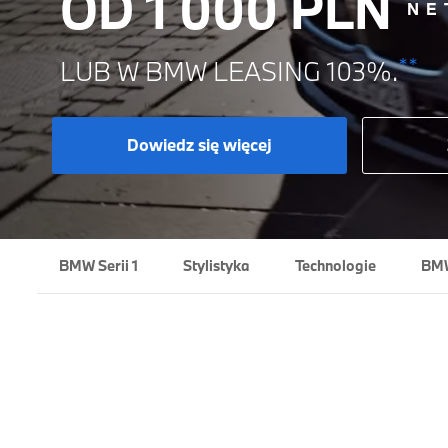
OD 1 000 PLN
NE
**
LUB W BMW LEASING 103%.
Dowiedz się więcej
BMW Serii 1
Stylistyka
Technologie
BMW