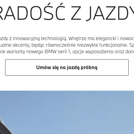
RADOŚĆ Z JAZDY
zdy z innowacyjną technologią. Wnętrze ma elegancki i nowocz
zualne akcenty, będąc równocześnie niezwykle funkcjonalne. Sp
ie warianty nowego BMW serii 1, opcje wyposażenia oraz dane 
Umów się na jazdę próbną