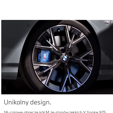
Unikalny design.
18-calowe obręcze kół M ze stopów lekkich Y Spoke 975